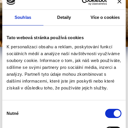
Souhlas
Detaily
Více o cookies
Tato webová stránka používá cookies
K personalizaci obsahu a reklam, poskytování funkcí
sociálních médií a analýze naší návštěvnosti využíváme
soubory cookie. Informace o tom, jak náš web používáte,
sdílíme se svými partnery pro sociální média, inzerci a
Tato stránka je výstavbě,
analýzy. Partneři tyto údaje mohou zkombinovat s
Děkujeme za pochopení.
dalšími informacemi, které jste jim poskytli nebo které
získali v důsledku toho, že používáte jejich služby.
Výběr
Nutné
souhlasu