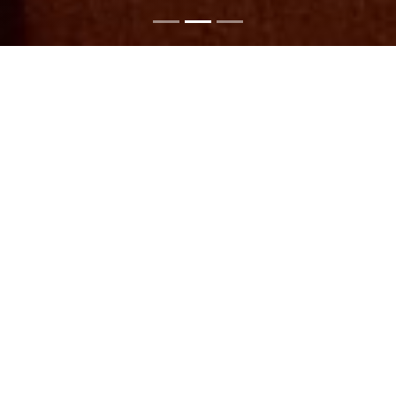
O našem hotelu
Hotel Praha v Deštném v Orlických horách nabízí
ubytování pro jednotlivce, skupiny, sportovce,
firemní akce, rodiny s dětmi, ale i osoby vyhledávající
klid a relaxaci. Hotel se svojí dlouhodobou historií
patří již od 1. poloviny 20 století k předním
ubytovacím objektům v obci Deštné v Orlických
horách. V 60 letech 20.století sloužil po nějakou
dobu jako učňovské středisko zemědělské školy, od
80. let 20.století již je opět využíván k ubytování
hostů. V roce 2013 prošel hotel celkovou